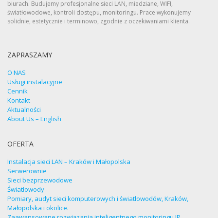
biurach. Budujemy profesjonalne sieci LAN, miedziane, WIFI,
światłowodowe, kontroli dostępu, monitoringu. Prace wykonujemy
solidnie, estetycznie i terminowo, zgodnie z oczekiwaniami klienta.
ZAPRASZAMY
O NAS
Usługi instalacyjne
Cennik
Kontakt
Aktualności
About Us – English
OFERTA
Instalacja sieci LAN – Kraków i Małopolska
Serwerownie
Sieci bezprzewodowe
Światłowody
Pomiary, audyt sieci komputerowych i światłowodów, Kraków,
Małopolska i okolice.
Zaawansowane rozwiązania inteligentnego monitoringu IP