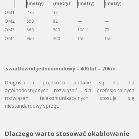
(metry)
(metry)
(metry)
(metry)
OM1
275
33
—
—
OM2
550
82
—
—
OM3
860
300
100
70
OM4
960
400
150
150
światłowód jednoomodowy – 40Gbit – 20km
Długości i prędkości podane są dla dla
ogólnodostępnych rozwiązań, dla profesjonalnych
rozwiązań telekomunikacyjnych stosuje się
niestandardowy sprzęt.
Dlaczego warto stosować okablowanie